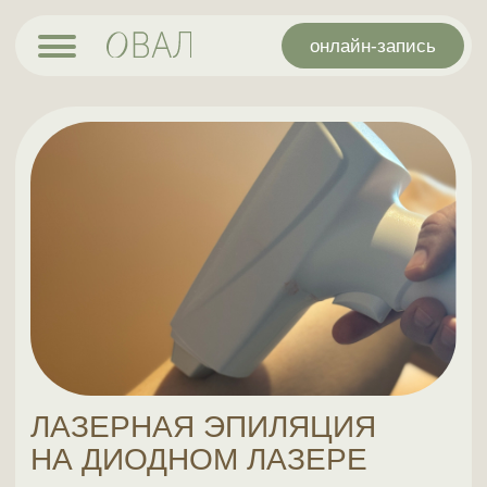
онлайн-запись
ЛАЗЕРНАЯ ЭПИЛЯЦИЯ
НА ДИОДНОМ ЛАЗЕРЕ
Лазерная эпиляция – это процедура удаления волос с
помощью импульсов лазерного излучения,
разрушающего волосяной фолликул. Удаление волос
лазером всегда проводится курсом из серии процедур
с определенным интервалом между ними
противопоказания