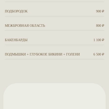
кровообращение, улучшает снабжение тканей
кислородом и питательными веществами, усиливает
обмен веществ и запускает процессы регенерации.
ПОДБОРОДОК
900 ₽
записаться на услугу
МЕЖБРОВНАЯ ОБЛАСТЬ
800 ₽
БАКЕНБАРДЫ
1 100 ₽
ПОДМЫШКИ + ГЛУБОКОЕ БИКИНИ + ГОЛЕНИ
6 500 ₽