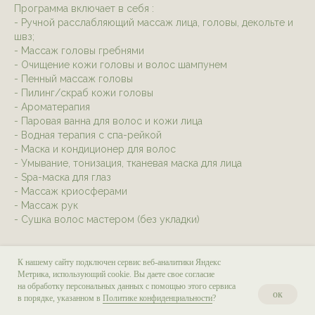
Программа включает в себя :
- Ручной расслабляющий массаж лица, головы, декольте и
швз;
- Массаж головы гребнями
- Очищение кожи головы и волос шампунем
- Пенный массаж головы
- Пилинг/скраб кожи головы
- Ароматерапия
- Паровая ванна для волос и кожи лица
- Водная терапия с спа-рейкой
- Маска и кондиционер для волос
- Умывание, тонизация, тканевая маска для лица
- Spa-маска для глаз
- Массаж криосферами
- Массаж рук
- Сушка волос мастером (без укладки)
СПA-ПРОГРАММА ДЛЯ ВОЛОС И ГОЛОВЫ "СПА
9 500 ₽
К нашему сайту подключен сервис веб-аналитики Яндекс
ВОЛОС И ЛИЦА" (105 МИН)
Метрика, использующий cookie. Вы даете свое согласие
на обработку персональных данных с помощью этого сервиса
Программа длится: 1 час 45 мин
ок
в порядке, указанном в
Политике конфиденциальности
?