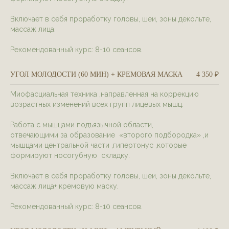
Включает в себя проработку головы, шеи, зоны декольте,
массаж лица.
Рекомендованный курс: 8-10 сеансов.
УГОЛ МОЛОДОСТИ (60 МИН) + КРЕМОВАЯ МАСКА
4 350 ₽
Миофасциальная техника ,направленная на коррекцию
возрастных изменений всех групп лицевых мышц.
СПА ДЛЯ ВОЛОС И ГОЛОВЫ
Работа с мышцами подъязычной области,
отвечающими за образование «второго подбородка» ,и
Польза Spa-программ для головы: снижение уровня
стресса и напряжения, улучшение кровообращения, что
мышцами центральной части ,гипертонус ,которые
стимулирует рост волос и улучшает их состояние,
формируют носогубную складку.
глубокое расслабление, благодаря которому
улучшается качество сна, снятие головных болей,
усталости глаз, стимуляция мозговой активности и
повышение умственной работоспособности.
Включает в себя проработку головы, шеи, зоны декольте,
массаж лица+ кремовую маску.
записаться на услугу
Рекомендованный курс: 8-10 сеансов.