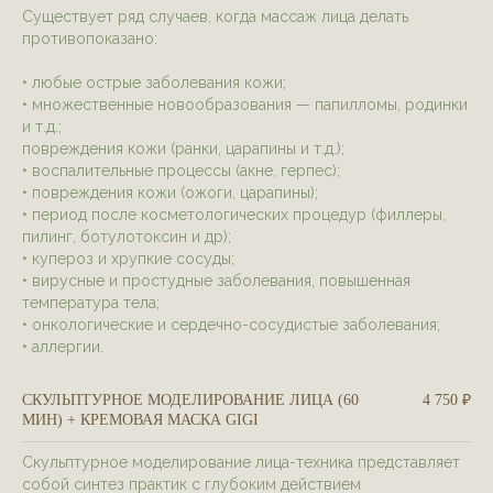
Существует ряд случаев, когда массаж лица делать
противопоказано:
• любые острые заболевания кожи;
• множественные новообразования — папилломы, родинки
и т.д.;
повреждения кожи (ранки, царапины и т.д.);
• воспалительные процессы (акне, герпес);
• повреждения кожи (ожоги, царапины);
• период после косметологических процедур (филлеры,
пилинг, ботулотоксин и др);
• купероз и хрупкие сосуды;
• вирусные и простудные заболевания, повышенная
температура тела;
• онкологические и сердечно-сосудистые заболевания;
• аллергии.
СКУЛЬПТУРНОЕ МОДЕЛИРОВАНИЕ ЛИЦА (60
4 750 ₽
МИН) + КРЕМОВАЯ МАСКА GIGI
Скульптурное моделирование лица-техника представляет
собой синтез практик с глубоким действием