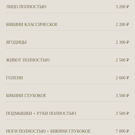
ЛИЦО ПОЛНОСТЬЮ
3 200 ₽
БИКИНИ КЛАССИЧЕСКОЕ
2 200 ₽
ЯГОДИЦЫ
2 300 ₽
ЖИВОТ ПОЛНОСТЬЮ
2 500 ₽
ГОЛЕНИ
2 600 ₽
БИКИНИ ГЛУБОКОЕ
3 500 ₽
ПОДМЫШКИ + РУКИ ПОЛНОСТЬЮ
3 500 ₽
МАССАЖ ЛИЦА
Массаж лица – это процедура, во время которой
производится физическое воздействие на мягкие ткани:
НОГИ ПОЛНОСТЬЮ + БИКИНИ ГЛУБОКОЕ
7 000 ₽
кожу, подкожную клетчатку, мышцы. Это стимулирует