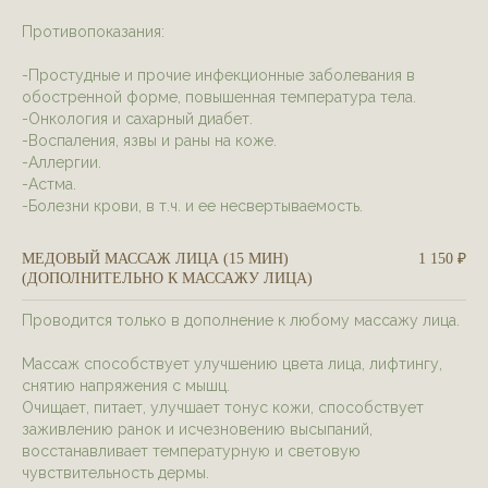
Противопоказания:
-Простудные и прочие инфекционные заболевания в
обостренной форме, повышенная температура тела.
-Онкология и сахарный диабет.
-Воспаления, язвы и раны на коже.
-Аллергии.
ПРОГРАММЫ ДЛЯ ЛИЦА
-Астма.
Включают в себя уходовые процедуры,
-Болезни крови, в т.ч. и ее несвертываемость.
которые дополняются массажом лица.
МЕДОВЫЙ МАССАЖ ЛИЦА (15 МИН)
1 150 ₽
записаться на услугу
(ДОПОЛНИТЕЛЬНО К МАССАЖУ ЛИЦА)
Проводится только в дополнение к любому массажу лица.
Массаж способствует улучшению цвета лица, лифтингу,
снятию напряжения с мышц.
Очищает, питает, улучшает тонус кожи, способствует
заживлению ранок и исчезновению высыпаний,
восстанавливает температурную и световую
чувствительность дермы.